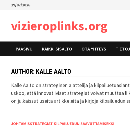
Skip
29/07/2026
to
content
vizieroplinks.org
PÄÄSIVU
KAIKKI SISÄLTÖ
OTA YHTEYS
TIETO
AUTHOR:
KALLE AALTO
Kalle Aalto on strateginen ajattelija ja kilpailuetuasian
uskoo, että innovatiiviset strategiat voivat muuttaa lii
on julkaissut useita artikkeleita ja kirjoja kilpailuedun
JOHTAMISSTRATEGIAT KILPAILUEDUN SAAVUTTAMISEKSI