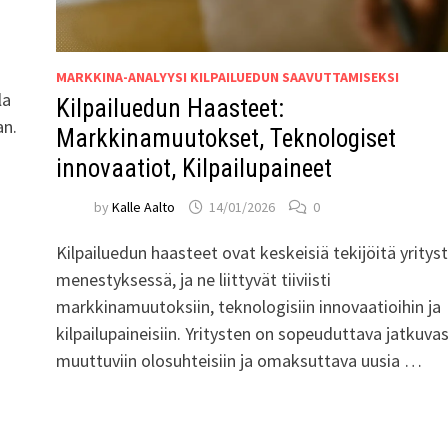
MARKKINA-ANALYYSI KILPAILUEDUN SAAVUTTAMISEKSI
la
Kilpailuedun Haasteet:
an.
Markkinamuutokset, Teknologiset
innovaatiot, Kilpailupaineet
by
Kalle Aalto
14/01/2026
0
Kilpailuedun haasteet ovat keskeisiä tekijöitä yritys
menestyksessä, ja ne liittyvät tiiviisti
markkinamuutoksiin, teknologisiin innovaatioihin ja
kilpailupaineisiin. Yritysten on sopeuduttava jatkuvas
muuttuviin olosuhteisiin ja omaksuttava uusia …