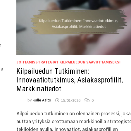
n
JOHTAMISSTRATEGIAT KILPAILUEDUN SAAVUTTAMISEKSI
ja
Kilpailuedun Tutkiminen:
Innovaatiotutkimus, Asiakasprofiilit,
Markkinatiedot
by
Kalle Aalto
15/01/2026
0
Kilpailuedun tutkiminen on olennainen prosessi, joka
auttaa yrityksiä erottumaan markkinoilla strategist
tekijöiden avulla. Innovaatiot, asiakasprofiilien