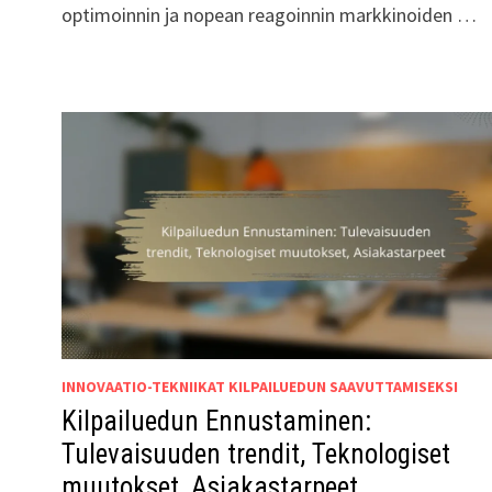
optimoinnin ja nopean reagoinnin markkinoiden …
INNOVAATIO-TEKNIIKAT KILPAILUEDUN SAAVUTTAMISEKSI
Kilpailuedun Ennustaminen:
Tulevaisuuden trendit, Teknologiset
muutokset, Asiakastarpeet