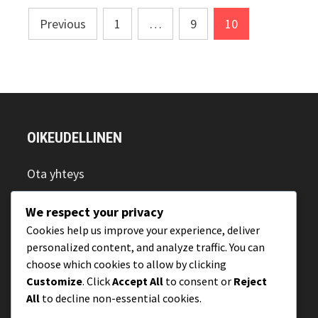
Posts
Previous
1
…
9
10
pagination
OIKEUDELLINEN
Ota yhteys
Käyttäjäsopimus
We respect your privacy
Tietosuojapolitiikka
Cookies help us improve your experience, deliver
personalized content, and analyze traffic. You can
Tietoja
choose which cookies to allow by clicking
Evästeasetukset
Customize
. Click
Accept All
to consent or
Reject
All
to decline non-essential cookies.