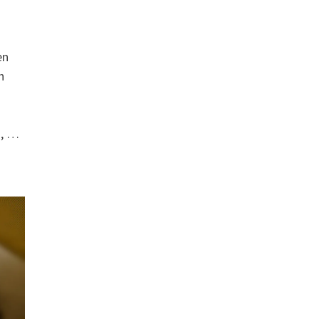
en
n
ä, …