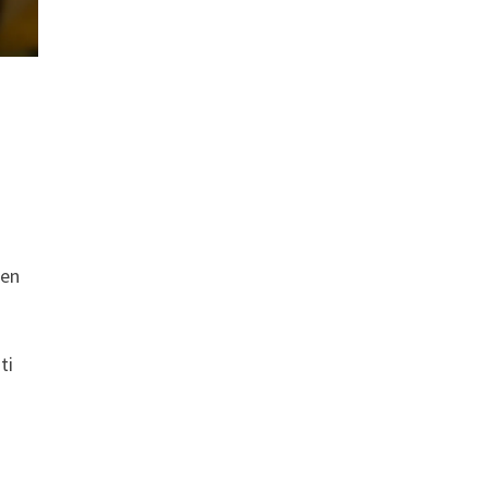
ten
ti