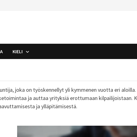
JA
KIELI
tuntija, joka on työskennellyt yli kymmenen vuotta eri aloilla
ketoimintaa ja auttaa yrityksiä erottumaan kilpailijoistaan. K
 saavuttamisesta ja ylläpitämisestä.