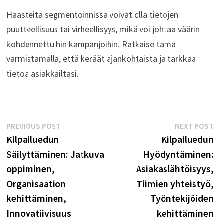
Haasteita segmentoinnissa voivat olla tietojen
puutteellisuus tai virheellisyys, mikä voi johtaa väärin
kohdennettuihin kampanjoihin. Ratkaise tämä
varmistamalla, että keräät ajankohtaista ja tarkkaa
tietoa asiakkailtasi.
Post
Previous
N
PREVIOUS POST
NEXT POST
post:
p
Kilpailuedun
Kilpailuedun
navigation
Säilyttäminen: Jatkuva
Hyödyntäminen:
oppiminen,
Asiakaslähtöisyys,
Organisaation
Tiimien yhteistyö,
kehittäminen,
Työntekijöiden
Innovatiivisuus
kehittäminen