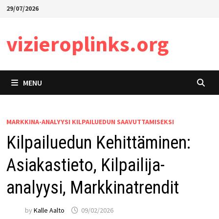
Skip
29/07/2026
to
content
vizieroplinks.org
MENU
MARKKINA-ANALYYSI KILPAILUEDUN SAAVUTTAMISEKSI
Kilpailuedun Kehittäminen:
Asiakastieto, Kilpailija-
analyysi, Markkinatrendit
by
Kalle Aalto
09/02/2026