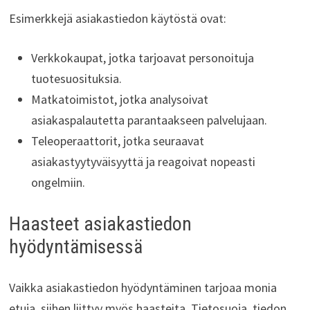
Esimerkkejä asiakastiedon käytöstä ovat:
Verkkokaupat, jotka tarjoavat personoituja
tuotesuosituksia.
Matkatoimistot, jotka analysoivat
asiakaspalautetta parantaakseen palvelujaan.
Teleoperaattorit, jotka seuraavat
asiakastyytyväisyyttä ja reagoivat nopeasti
ongelmiin.
Haasteet asiakastiedon
hyödyntämisessä
Vaikka asiakastiedon hyödyntäminen tarjoaa monia
etuja, siihen liittyy myös haasteita. Tietosuoja, tiedon