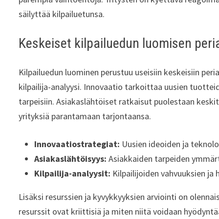
säilyttää kilpailuetunsa.
Keskeiset kilpailuedun luomisen peri
Kilpailuedun luominen perustuu useisiin keskeisiin peria
kilpailija-analyysi. Innovaatio tarkoittaa uusien tuotte
tarpeisiin. Asiakaslähtöiset ratkaisut puolestaan kesk
yrityksiä parantamaan tarjontaansa.
Innovaatiostrategiat:
Uusien ideoiden ja teknolo
Asiakaslähtöisyys:
Asiakkaiden tarpeiden ymmärt
Kilpailija-analyysit:
Kilpailijoiden vahvuuksien ja
Lisäksi resurssien ja kyvykkyyksien arviointi on olenna
resurssit ovat kriittisiä ja miten niitä voidaan hyödynt