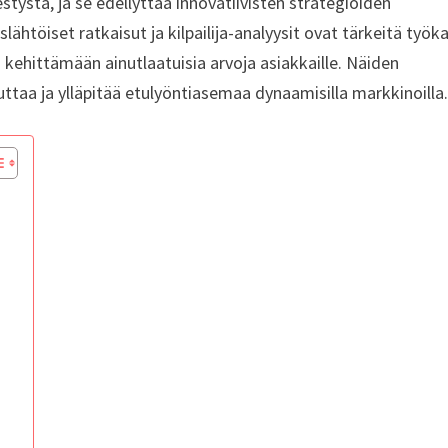
tystä, ja se edellyttää innovatiivisten strategioiden
lähtöiset ratkaisut ja kilpailija-analyysit ovat tärkeitä työka
ehittämään ainutlaatuisia arvoja asiakkaille. Näiden
ttaa ja ylläpitää etulyöntiasemaa dynaamisilla markkinoilla