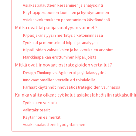
Asiakaspalautteen kerääminen ja analysointi
Käyttäjäpersoonien luominen ja hyödyntäminen
Asiakaskokemuksen parantaminen käytännössä
Mitkä ovat kilpailija-analyysin vaiheet?
Kilpailija-analyysin merkitys liiketoiminnassa
Työkalut ja menetelmät kilpailija-analyysiin
Kilpailijoiden vahvuuksien ja heikkouksien arviointi
Markkinapaikan erottuminen kilpailijoista
Mitkä ovat innovaatiostrategioiden vertailut?
Design Thinking vs. Agile erot ja yhtäläisyydet
Innovaatiomallien vertailu eri toimialoilla
Parhaat käytännöt innovaatiostrategioiden valinnassa
Kuinka valita oikeat työkalut asiakaslähtöisiin ratkaisuihi
Työkalujen vertailu
Valintakriteerit
Käytännön esimerkit
Asiakaspalautteen hyödyntäminen