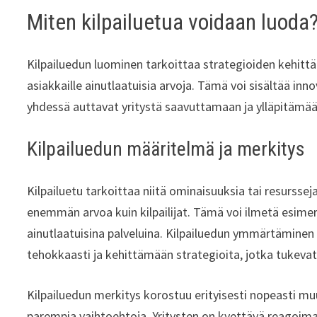
Miten kilpailuetua voidaan luoda
Kilpailuedun luominen tarkoittaa strategioiden kehittämi
asiakkaille ainutlaatuisia arvoja. Tämä voi sisältää innov
yhdessä auttavat yritystä saavuttamaan ja ylläpitämä
Kilpailuedun määritelmä ja merkitys
Kilpailuetu tarkoittaa niitä ominaisuuksia tai resurssej
enemmän arvoa kuin kilpailijat. Tämä voi ilmetä esime
ainutlaatuisina palveluina. Kilpailuedun ymmärtäminen 
tehokkaasti ja kehittämään strategioita, jotka tukeva
Kilpailuedun merkitys korostuu erityisesti nopeasti muut
parempia vaihtoehtoja. Yritysten on kyettävä reagoimaa