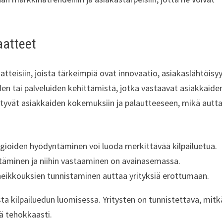
aatteet
atteisiin, joista tärkeimpiä ovat innovaatio, asiakaslähtöisyy
iden tai palveluiden kehittämistä, jotka vastaavat asiakkaide
ittyvät asiakkaiden kokemuksiin ja palautteeseen, mikä autt
gioiden hyödyntäminen voi luoda merkittävää kilpailuetua.
äminen ja niihin vastaaminen on avainasemassa.
 heikkouksien tunnistaminen auttaa yrityksiä erottumaan.
ista kilpailuedun luomisessa. Yritysten on tunnistettava, mitk
ää tehokkaasti.