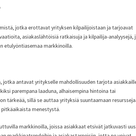
?
stä, jotka erottavat yrityksen kilpailijoistaan ja tarjoavat
aatioita, asiakaslähtöisiä ratkaisuja ja kilpailija-analyysejä, 
än etulyöntiasemaa markkinoilla.
a, jotka antavat yritykselle mahdollisuuden tarjota asiakkail
rkiksi parempana laaduna, alhaisempina hintoina tai
on tärkeää, sillä se auttaa yrityksiä suuntaamaan resurssej
t pitkäaikaista menestystä.
tuvilla markkinoilla, joissa asiakkaat etsivät jatkuvasti uus
n markkinatrendeihin ja asiakastarpeisiin, jotta ne voivat