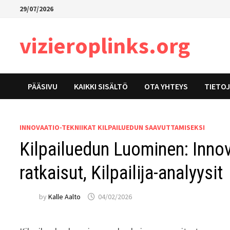
Skip
29/07/2026
to
content
vizieroplinks.org
PÄÄSIVU
KAIKKI SISÄLTÖ
OTA YHTEYS
TIETO
INNOVAATIO-TEKNIIKAT KILPAILUEDUN SAAVUTTAMISEKSI
Kilpailuedun Luominen: Innov
ratkaisut, Kilpailija-analyysit
by
Kalle Aalto
04/02/2026