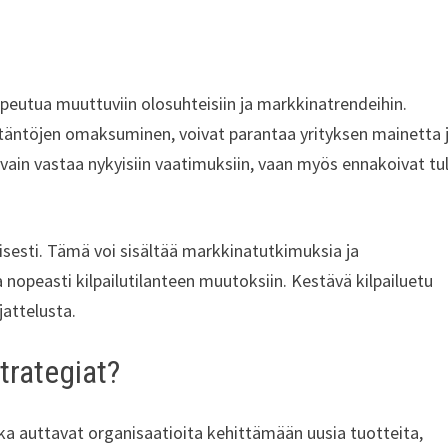
opeutua muuttuviin olosuhteisiin ja markkinatrendeihin.
ytäntöjen omaksuminen, voivat parantaa yrityksen mainetta 
t vain vastaa nykyisiin vaatimuksiin, vaan myös ennakoivat tu
lisesti. Tämä voi sisältää markkinatutkimuksia ja
 nopeasti kilpailutilanteen muutoksiin. Kestävä kilpailuetu
jattelusta.
trategiat?
ka auttavat organisaatioita kehittämään uusia tuotteita,