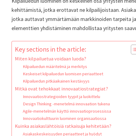
Kilpailuedun luominen on keskeinen osa yritysten menes
kehittämistä, jotka erottavat ne kilpailijoistaan. Asiakas
jotka auttavat ymmärtämään markkinoiden tarpeita ja k
elementtien yhdistäminen mahdollistaa yritysten saavu
Key sections in the article:
Miten kilpailuetua voidaan luoda?
Kilpailuedun määritelmä ja merkitys
Keskeiset kilpailuedun luomisen periaatteet
Kilpailuedun pitkäaikainen kestävyys
Mitkä ovat tehokkaat innovaatiostrategiat?
Innovaatiostrategioiden tyypit ja luokittelu
Design Thinking -menetelmä innovaation tukena
Agile-menetelmän käyttö innovaatioprosessissa
Innovaatiokulttuurin luominen organisaatiossa
Kuinka asiakaslähtöisiä ratkaisuja kehitetään?
Asiakaskeskeisyyden periaatteet ja hyödyt