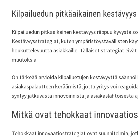
Kilpailuedun pitkäaikainen kestävyys
Kilpailuedun pitkäaikainen kestävyys riippuu kyvystä s
Kestävyysstrategiat, kuten ympäristöystävällisten kä
houkuttelevuutta asiakkaille. Tällaiset strategiat eivä
muutoksia.
On tärkeää arvioida kilpailuetujen kestävyyttä säännöl
asiakaspalautteen keräämistä, jotta yritys voi reagoida
syntyy jatkuvasta innovoinnista ja asiakaslähtöisestä a
Mitkä ovat tehokkaat innovaatios
Tehokkaat innovaatiostrategiat ovat suunnitelmia, jot