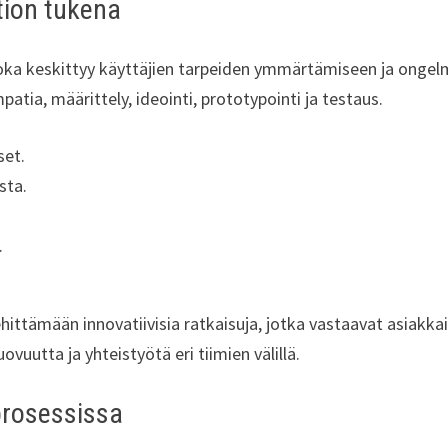
tion tukena
joka keskittyy käyttäjien tarpeiden ymmärtämiseen ja ongel
atia, määrittely, ideointi, prototypointi ja testaus.
set.
sta.
.
ittämään innovatiivisia ratkaisuja, jotka vastaavat asiakka
vuutta ja yhteistyötä eri tiimien välillä.
prosessissa