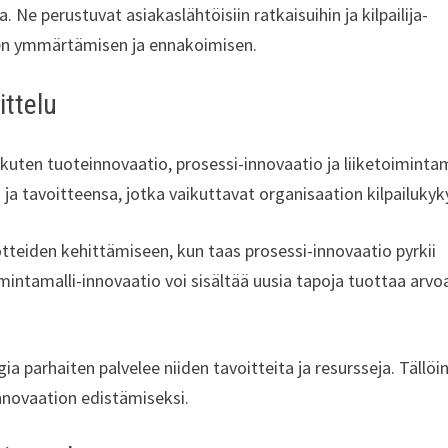
a. Ne perustuvat asiakaslähtöisiin ratkaisuihin ja kilpailija-
den ymmärtämisen ja ennakoimisen.
ittelu
 kuten tuoteinnovaatio, prosessi-innovaatio ja liiketoimintam
ä ja tavoitteensa, jotka vaikuttavat organisaation kilpailukyk
tteiden kehittämiseen, kun taas prosessi-innovaatio pyrkii
intamalli-innovaatio voi sisältää uusia tapoja tuottaa arvo
ia parhaiten palvelee niiden tavoitteita ja resursseja. Tällöi
nnovaation edistämiseksi.