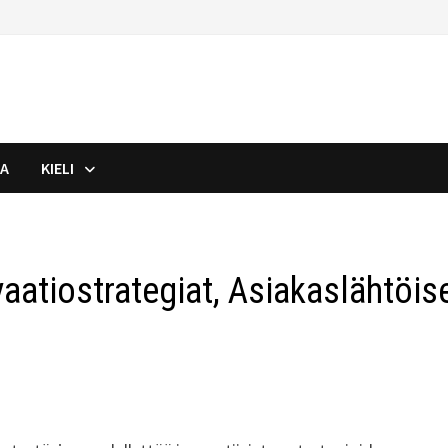
JA
KIELI
aatiostrategiat, Asiakaslähtöis