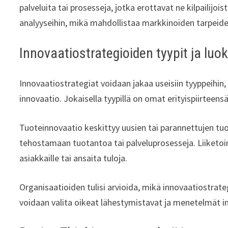
palveluita tai prosesseja, jotka erottavat ne kilpailijoist
analyyseihin, mikä mahdollistaa markkinoiden tarpei
Innovaatiostrategioiden tyypit ja luok
Innovaatiostrategiat voidaan jakaa useisiin tyyppeihin,
innovaatio. Jokaisella tyypillä on omat erityispiirteens
Tuoteinnovaatio keskittyy uusien tai parannettujen tuo
tehostamaan tuotantoa tai palveluprosesseja. Liiketoim
asiakkaille tai ansaita tuloja.
Organisaatioiden tulisi arvioida, mikä innovaatiostrateg
voidaan valita oikeat lähestymistavat ja menetelmät i