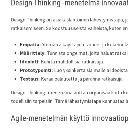
Design Thinking -menetelmä innovaa
Design Thinking on asiakaslähtöinen lähestymistapa, 
ratkaisemiseen. Se koostuu useista vaiheista, kuten emp
Empatia:
Ymmärrä käyttäjien tarpeet ja kokemuk
Määrittely:
Tunnista ongelmat, joita haluat ratkai
Ideointi:
Kehitä mahdollisia ratkaisuja.
Prototypointi:
Luo yksinkertaisia malleja ideoista
Testaus:
Kerää palautetta ja paranna ratkaisuja.
Design Thinking -menetelmä auttaa organisaatioita keh
todellisiin tarpeisiin. Tämä lähestymistapa kannustaa luo
Agile-menetelmän käyttö innovaatio