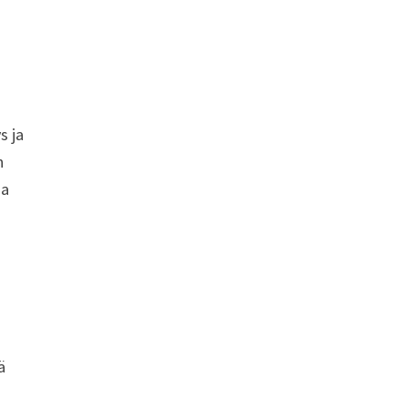
s ja
n
aa
ä