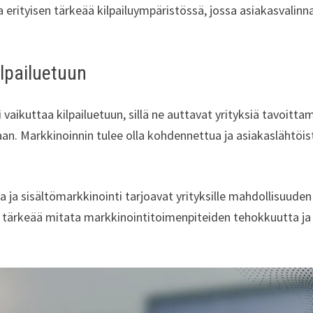
a erityisen tärkeää kilpailuympäristössä, jossa asiakasvalinn
ilpailuetuun
vaikuttaa kilpailuetuun, sillä ne auttavat yrityksiä tavoitt
aan. Markkinoinnin tulee olla kohdennettua ja asiakaslähtöis
a ja sisältömarkkinointi tarjoavat yrityksille mahdollisuuden
On tärkeää mitata markkinointitoimenpiteiden tehokkuutta ja