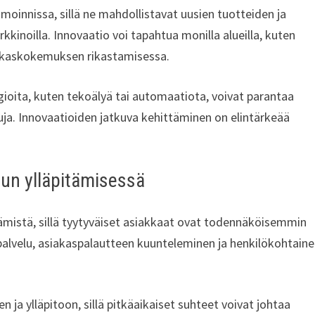
imoinnissa, sillä ne mahdollistavat uusien tuotteiden ja
kkinoilla. Innovaatio voi tapahtua monilla alueilla, kuten
iakaskokemuksen rikastamisessa.
gioita, kuten tekoälyä tai automaatiota, voivat parantaa
uja. Innovaatioiden jatkuva kehittäminen on elintärkeää
dun ylläpitämisessä
tämistä, sillä tyytyväiset asiakkaat ovat todennäköisemmin
aspalvelu, asiakaspalautteen kuunteleminen ja henkilökohtain
 ja ylläpitoon, sillä pitkäaikaiset suhteet voivat johtaa