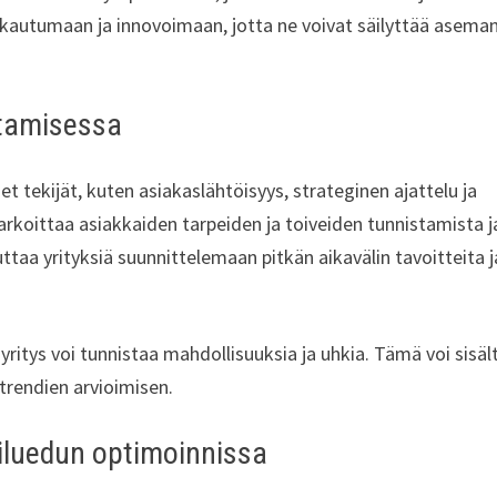
ukautumaan ja innovoimaan, jotta ne voivat säilyttää asema
ttamisessa
 tekijät, kuten asiakaslähtöisyys, strateginen ajattelu ja
rkoittaa asiakkaiden tarpeiden ja toiveiden tunnistamista j
ttaa yrityksiä suunnittelemaan pitkän aikavälin tavoitteita j
 yritys voi tunnistaa mahdollisuuksia ja uhkia. Tämä voi sisäl
trendien arvioimisen.
pailuedun optimoinnissa