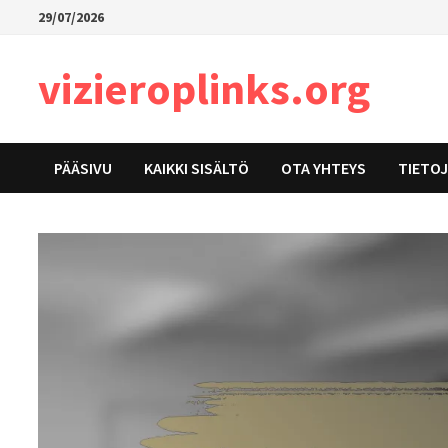
Skip
29/07/2026
to
content
vizieroplinks.org
PÄÄSIVU
KAIKKI SISÄLTÖ
OTA YHTEYS
TIETO