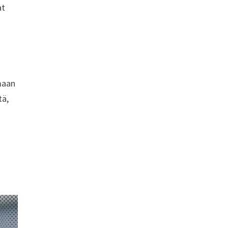
at
amaan
tä,