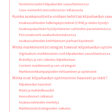
Tuoteinnovaatiot kilpailuedun saavuttamisessa
Case-esimerkit innovatiivisista ratkaisuista
Kuinka asiakassuhteita voidaan kehittää kilpailuedun saa
Asiakassuhteiden hallintajärjestelmät (CRM) ja niiden hyödyt
Asiakaspalautteen hyödyntäminen suhteiden parantamisessa
Personalisointi asiakaskokemuksessa
Asiakassuhteiden kehittämisen parhaat käytännöt
Mitkä markkinointistrategiat tukevat kilpailuedun optim
Digitaalisen markkinoinnin rooli kilpailuedun saavuttamisessa
Brändäys ja sen vaikutus kilpailuetuun
Content-markkinointi ja sen strategiat
Markkinointikampanjoiden mittaaminen ja optimointi
Mitkä ovat kilpailuedun optimoinnin haasteet ja riskit?
Kilpailuedun haasteet
Riskit ja mahdollisuudet
Innovatiiviset ratkaisut
Asiakassuhteiden merkitys
Markkinointistrategioiden vaikutus