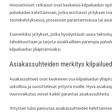
Innovatiiviset ratkaisut ovat keskeisiä kilpailuedun opt
palveluiden kehittämisen, jotka erottavat yrityksen mar
tuotekehityksessä, prosessien parantamisessa tai as
Esimerkiksi yritykset, jotka hyödyntävät uusia teknolo
tehokkuuttaan ja tarjota asiakkailleen parempia palvel
kilpailuedun ylläpitämiseksi.
Asiakassuhteiden merkitys kilpailue
Asiakassuhteet ovat keskeinen osa kilpailuedun ylläpi
uskollisia ja suosittelevat yritystä muille. Hyvä asiak
vuorovaikutus voivat kaikki parantaa asiakassuhteita.
Yritysten tulisi panostaa asiakassuhteiden kehittämiseen