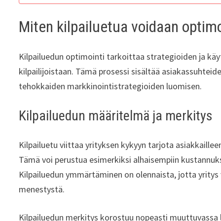
Miten kilpailuetua voidaan optim
Kilpailuedun optimointi tarkoittaa strategioiden ja kä
kilpailijoistaan. Tämä prosessi sisältää asiakassuhteid
tehokkaiden markkinointistrategioiden luomisen.
Kilpailuedun määritelmä ja merkitys
Kilpailuetu viittaa yrityksen kykyyn tarjota asiakkaillee
Tämä voi perustua esimerkiksi alhaisempiin kustannuksi
Kilpailuedun ymmärtäminen on olennaista, jotta yritys v
menestystä.
Kilpailuedun merkitys korostuu nopeasti muuttuvassa l