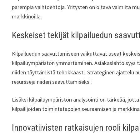
parempia vaihtoehtoja. Yritysten on oltava valmiita m
markkinoilla.
Keskeiset tekijät kilpailuedun saavu
Kilpailuedun saavuttamiseen vaikuttavat useat keskeiset
kilpailuympäristön ymmärtäminen. Asiakaslähtöisyys ta
niiden täyttämistä tehokkaasti. Strateginen ajattelu au
resursseja niiden saavuttamiseksi.
Lisäksi kilpailuympäristön analysointi on tärkeää, jotta
kilpailijoiden toimintatapojen seuraamisen ja markkina
Innovatiivisten ratkaisujen rooli kil