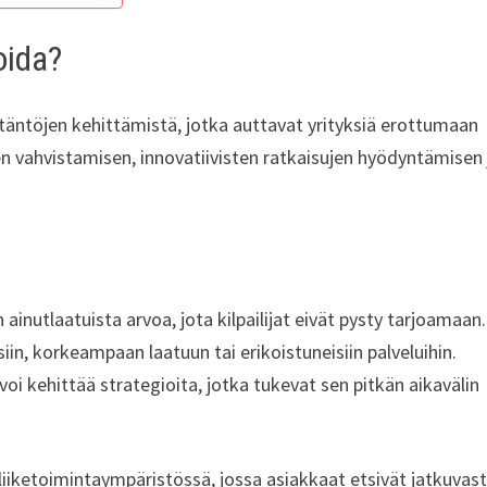
oida?
ytäntöjen kehittämistä, jotka auttavat yrityksiä erottumaan
en vahvistamisen, innovatiivisten ratkaisujen hyödyntämisen 
n ainutlaatuista arvoa, jota kilpailijat eivät pysty tarjoamaan.
in, korkeampaan laatuun tai erikoistuneisiin palveluihin.
oi kehittää strategioita, jotka tukevat sen pitkän aikavälin
iiketoimintaympäristössä, jossa asiakkaat etsivät jatkuvast