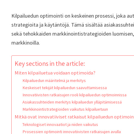
Kilpailuedun optimointi on keskeinen prosessi, joka aut
strategioita ja käytäntöjä. Tämä sisältää asiakassuht
sekä tehokkaiden markkinointistrategioiden luomisen, 
markkinoilla.
Key sections in the article:
Miten kilpailuetua voidaan optimoida?
Kilpailuedun määritelmä ja merkitys
Keskeiset tekijät kilpailuedun saavuttamisessa
Innovatiivisten ratkaisujen rooli kilpailuedun optimoinnissa
Asiakassuhteiden merkitys kilpailuedun ylläpitämisessä
Markkinointistrategioiden vaikutus kilpailuetuun
Mitkä ovat innovatiiviset ratkaisut kilpailuedun optimoi
Teknologiset innovaatiot ja niiden vaikutus
Prosessien optimointi innovatiivisten ratkaisujen avulla