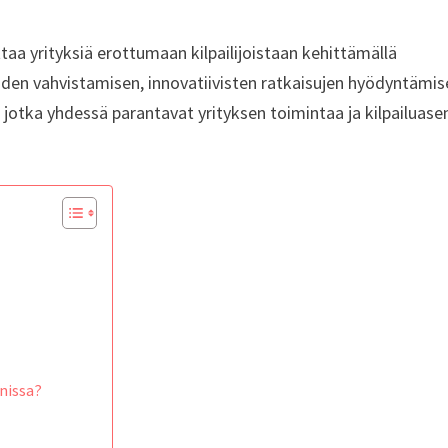
taa yrityksiä erottumaan kilpailijoistaan kehittämällä
eiden vahvistamisen, innovatiivisten ratkaisujen hyödyntämi
jotka yhdessä parantavat yrityksen toimintaa ja kilpailuas
nnissa?