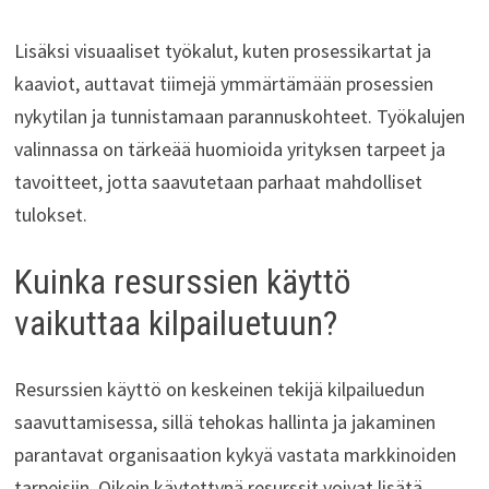
Lisäksi visuaaliset työkalut, kuten prosessikartat ja
kaaviot, auttavat tiimejä ymmärtämään prosessien
nykytilan ja tunnistamaan parannuskohteet. Työkalujen
valinnassa on tärkeää huomioida yrityksen tarpeet ja
tavoitteet, jotta saavutetaan parhaat mahdolliset
tulokset.
Kuinka resurssien käyttö
vaikuttaa kilpailuetuun?
Resurssien käyttö on keskeinen tekijä kilpailuedun
saavuttamisessa, sillä tehokas hallinta ja jakaminen
parantavat organisaation kykyä vastata markkinoiden
tarpeisiin. Oikein käytettynä resurssit voivat lisätä