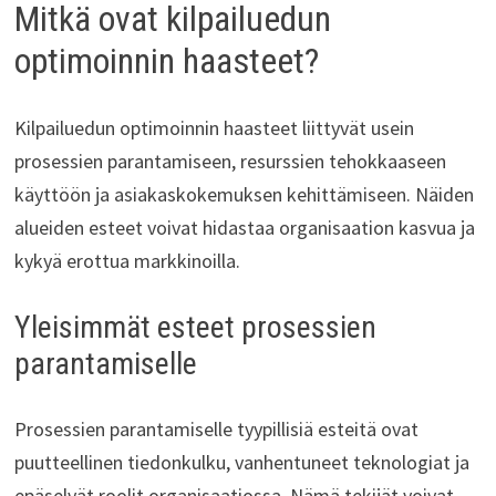
Mitkä ovat kilpailuedun
optimoinnin haasteet?
Kilpailuedun optimoinnin haasteet liittyvät usein
prosessien parantamiseen, resurssien tehokkaaseen
käyttöön ja asiakaskokemuksen kehittämiseen. Näiden
alueiden esteet voivat hidastaa organisaation kasvua ja
kykyä erottua markkinoilla.
Yleisimmät esteet prosessien
parantamiselle
Prosessien parantamiselle tyypillisiä esteitä ovat
puutteellinen tiedonkulku, vanhentuneet teknologiat ja
epäselvät roolit organisaatiossa. Nämä tekijät voivat