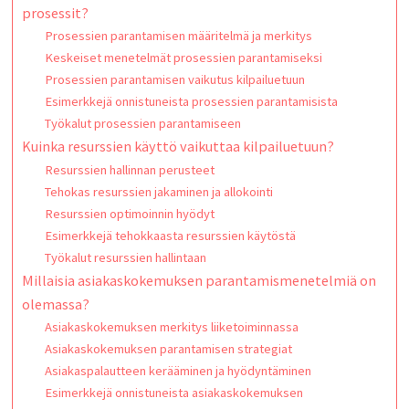
prosessit?
Prosessien parantamisen määritelmä ja merkitys
Keskeiset menetelmät prosessien parantamiseksi
Prosessien parantamisen vaikutus kilpailuetuun
Esimerkkejä onnistuneista prosessien parantamisista
Työkalut prosessien parantamiseen
Kuinka resurssien käyttö vaikuttaa kilpailuetuun?
Resurssien hallinnan perusteet
Tehokas resurssien jakaminen ja allokointi
Resurssien optimoinnin hyödyt
Esimerkkejä tehokkaasta resurssien käytöstä
Työkalut resurssien hallintaan
Millaisia asiakaskokemuksen parantamismenetelmiä on
olemassa?
Asiakaskokemuksen merkitys liiketoiminnassa
Asiakaskokemuksen parantamisen strategiat
Asiakaspalautteen kerääminen ja hyödyntäminen
Esimerkkejä onnistuneista asiakaskokemuksen