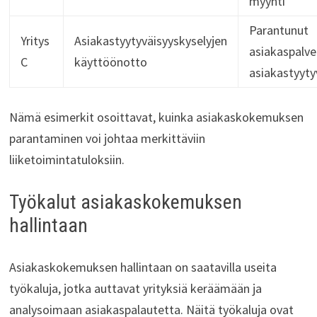
myynti
Parantunut
Yritys
Asiakastyytyväisyyskyselyjen
asiakaspalvel
C
käyttöönotto
asiakastyyty
Nämä esimerkit osoittavat, kuinka asiakaskokemuksen
parantaminen voi johtaa merkittäviin
liiketoimintatuloksiin.
Työkalut asiakaskokemuksen
hallintaan
Asiakaskokemuksen hallintaan on saatavilla useita
työkaluja, jotka auttavat yrityksiä keräämään ja
analysoimaan asiakaspalautetta. Näitä työkaluja ovat