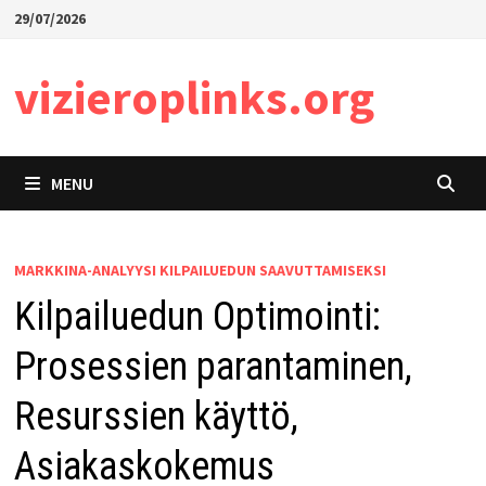
Skip
29/07/2026
to
content
vizieroplinks.org
MENU
MARKKINA-ANALYYSI KILPAILUEDUN SAAVUTTAMISEKSI
Kilpailuedun Optimointi:
Prosessien parantaminen,
Resurssien käyttö,
Asiakaskokemus