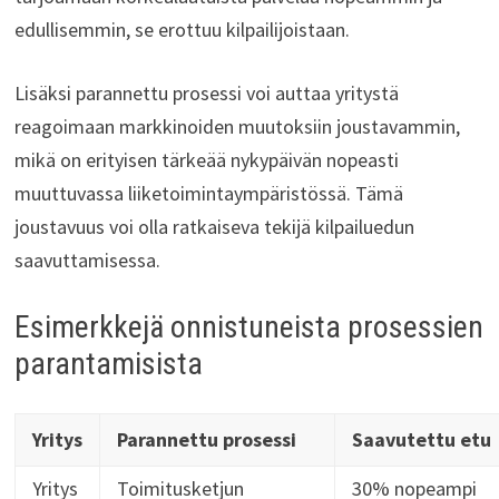
edullisemmin, se erottuu kilpailijoistaan.
Lisäksi parannettu prosessi voi auttaa yritystä
reagoimaan markkinoiden muutoksiin joustavammin,
mikä on erityisen tärkeää nykypäivän nopeasti
muuttuvassa liiketoimintaympäristössä. Tämä
joustavuus voi olla ratkaiseva tekijä kilpailuedun
saavuttamisessa.
Esimerkkejä onnistuneista prosessien
parantamisista
Yritys
Parannettu prosessi
Saavutettu etu
Yritys
Toimitusketjun
30% nopeampi