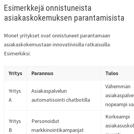
Esimerkkejä onnistuneista
asiakaskokemuksen parantamisista
Monet yritykset ovat onnistuneet parantamaan
asiakaskokemustaan innovatiivisilla ratkaisuilla.
Esimerkiksi:
Yritys
Parannus
Tulos
Vähemmän
Yritys
Asiakaspalvelun
asiakaspalve
A
automatisointi chatbotilla
nopeampi va
Korkeampi
Yritys
Personoidut
asiakasuskoll
B
markkinointikampanjat