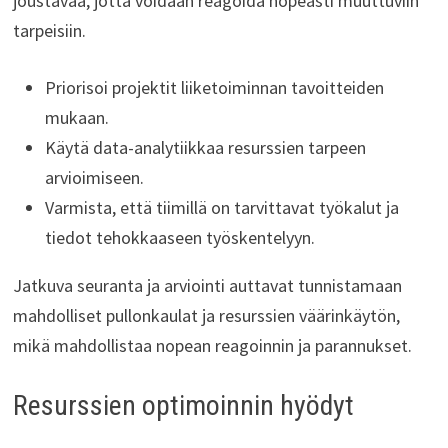
joustavaa, jotta voidaan reagoida nopeasti muuttuviin
tarpeisiin.
Priorisoi projektit liiketoiminnan tavoitteiden
mukaan.
Käytä data-analytiikkaa resurssien tarpeen
arvioimiseen.
Varmista, että tiimillä on tarvittavat työkalut ja
tiedot tehokkaaseen työskentelyyn.
Jatkuva seuranta ja arviointi auttavat tunnistamaan
mahdolliset pullonkaulat ja resurssien väärinkäytön,
mikä mahdollistaa nopean reagoinnin ja parannukset.
Resurssien optimoinnin hyödyt