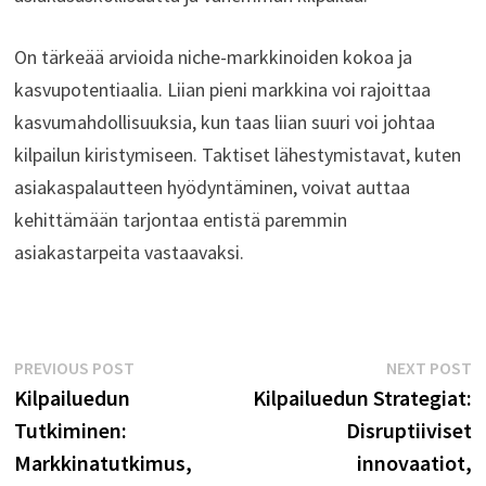
On tärkeää arvioida niche-markkinoiden kokoa ja
kasvupotentiaalia. Liian pieni markkina voi rajoittaa
kasvumahdollisuuksia, kun taas liian suuri voi johtaa
kilpailun kiristymiseen. Taktiset lähestymistavat, kuten
asiakaspalautteen hyödyntäminen, voivat auttaa
kehittämään tarjontaa entistä paremmin
asiakastarpeita vastaavaksi.
Post
Previous
N
PREVIOUS POST
NEXT POST
post:
p
Kilpailuedun
Kilpailuedun Strategiat:
navigation
Tutkiminen:
Disruptiiviset
Markkinatutkimus,
innovaatiot,