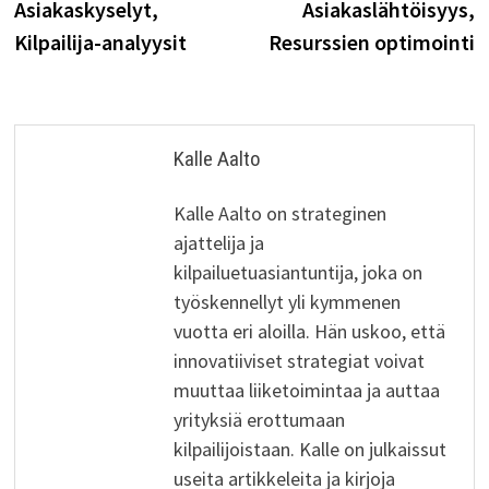
Asiakaskyselyt,
Asiakaslähtöisyys,
Kilpailija-analyysit
Resurssien optimointi
Kalle Aalto
Kalle Aalto on strateginen
ajattelija ja
kilpailuetuasiantuntija, joka on
työskennellyt yli kymmenen
vuotta eri aloilla. Hän uskoo, että
innovatiiviset strategiat voivat
muuttaa liiketoimintaa ja auttaa
yrityksiä erottumaan
kilpailijoistaan. Kalle on julkaissut
useita artikkeleita ja kirjoja