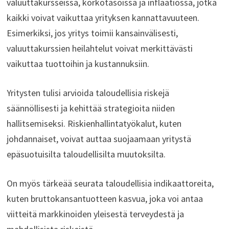
valuuttakursseissa, korkotasoissa ja inflaatiossa, jotka
kaikki voivat vaikuttaa yrityksen kannattavuuteen.
Esimerkiksi, jos yritys toimii kansainvälisesti,
valuuttakurssien heilahtelut voivat merkittävästi
vaikuttaa tuottoihin ja kustannuksiin.
Yritysten tulisi arvioida taloudellisia riskejä
säännöllisesti ja kehittää strategioita niiden
hallitsemiseksi. Riskienhallintatyökalut, kuten
johdannaiset, voivat auttaa suojaamaan yritystä
epäsuotuisilta taloudellisilta muutoksilta.
On myös tärkeää seurata taloudellisia indikaattoreita,
kuten bruttokansantuotteen kasvua, joka voi antaa
viitteitä markkinoiden yleisestä terveydestä ja