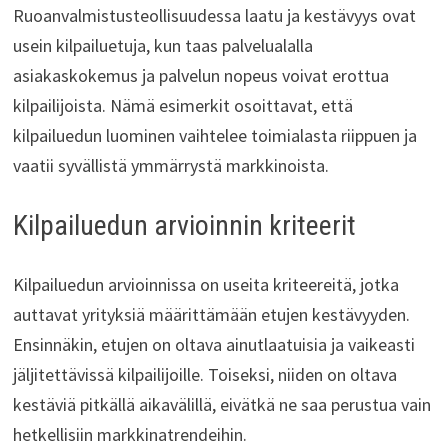
Ruoanvalmistusteollisuudessa laatu ja kestävyys ovat
usein kilpailuetuja, kun taas palvelualalla
asiakaskokemus ja palvelun nopeus voivat erottua
kilpailijoista. Nämä esimerkit osoittavat, että
kilpailuedun luominen vaihtelee toimialasta riippuen ja
vaatii syvällistä ymmärrystä markkinoista.
Kilpailuedun arvioinnin kriteerit
Kilpailuedun arvioinnissa on useita kriteereitä, jotka
auttavat yrityksiä määrittämään etujen kestävyyden.
Ensinnäkin, etujen on oltava ainutlaatuisia ja vaikeasti
jäljitettävissä kilpailijoille. Toiseksi, niiden on oltava
kestäviä pitkällä aikavälillä, eivätkä ne saa perustua vain
hetkellisiin markkinatrendeihin.