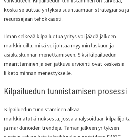
vahvuuteen. Kilpailuedun tunnistaminen on tärkeää,
koska se auttaa yrityksiä suuntaamaan strategiansa ja
resurssejaan tehokkaasti.
Ilman selkeää kilpailuetua yritys voi jäädä jälkeen
markkinoilla, mikä voi johtaa myynnin laskuun ja
asiakaskunnan menettämiseen. Siksi kilpailuedun
määrittäminen ja sen jatkuva arviointi ovat keskeisiä
liiketoiminnan menestykselle.
Kilpailuedun tunnistamisen prosessi
Kilpailuedun tunnistaminen alkaa
markkinatutkimuksesta, jossa analysoidaan kilpailijoita
ja markkinoiden trendejä. Tämän jälkeen yrityksen
sisäisiä vahvuuksia ja heikkouksia arvioidaan SWOT-