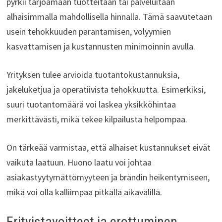
pyrkii tarjoamaan tuotteitaan tai palveluitaan
alhaisimmalla mahdollisella hinnalla. Tämä saavutetaan
usein tehokkuuden parantamisen, volyymien
kasvattamisen ja kustannusten minimoinnin avulla.
Yrityksen tulee arvioida tuotantokustannuksia,
jakeluketjua ja operatiivista tehokkuutta. Esimerkiksi,
suuri tuotantomäärä voi laskea yksikköhintaa
merkittävästi, mikä tekee kilpailusta helpompaa.
On tärkeää varmistaa, että alhaiset kustannukset eivät
vaikuta laatuun. Huono laatu voi johtaa
asiakastyytymättömyyteen ja brändin heikentymiseen,
mikä voi olla kalliimpaa pitkällä aikavälillä.
Erityistavoitteet ja erottuminen